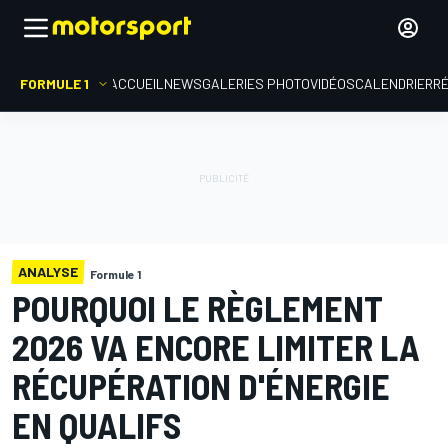
FORMULE 1
ACCUEIL
NEWS
GALERIES PHOTO
VIDÉOS
CALENDRIER
R
ANALYSE
Formule 1
POURQUOI LE RÈGLEMENT
2026 VA ENCORE LIMITER LA
RÉCUPÉRATION D'ÉNERGIE
EN QUALIFS