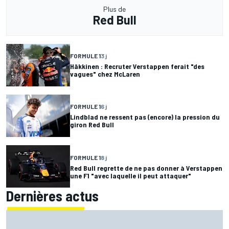
Plus de
Red Bull
FORMULE 1
3 j
Häkkinen : Recruter Verstappen ferait "des
vagues" chez McLaren
FORMULE 1
6 j
Lindblad ne ressent pas (encore) la pression du
giron Red Bull
FORMULE 1
8 j
Red Bull regrette de ne pas donner à Verstappen
une F1 "avec laquelle il peut attaquer"
Dernières actus