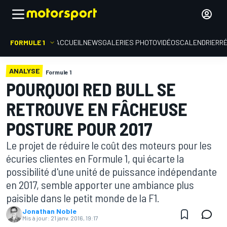
FORMULE 1
ACCUEIL
NEWS
GALERIES PHOTO
VIDÉOS
CALENDRIER
R
ANALYSE
Formule 1
POURQUOI RED BULL SE
RETROUVE EN FÂCHEUSE
POSTURE POUR 2017
Le projet de réduire le coût des moteurs pour les
écuries clientes en Formule 1, qui écarte la
possibilité d'une unité de puissance indépendante
en 2017, semble apporter une ambiance plus
paisible dans le petit monde de la F1.
Jonathan Noble
Mis à jour:
21 janv. 2016, 19:17