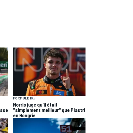
FORMULE 1
9 j
Norris juge qu'il était
esse
"simplement meilleur" que Piastri
en Hongrie