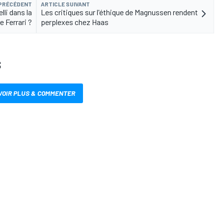
 PRÉCÉDENT
ARTICLE SUIVANT
lli dans la
Les critiques sur l'éthique de Magnussen rendent
 Ferrari ?
perplexes chez Haas
S
VOIR PLUS & COMMENTER