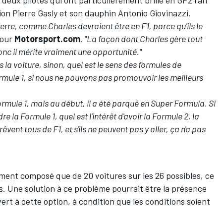
deux pilotes qui ont particulièrement brillé en GP2 l'an
pion
Pierre Gasly
et son dauphin
Antonio Giovinazzi
.
re, comme Charles devraient être en F1, parce qu'ils le
pour
Motorsport.com
.
"La façon dont Charles gère tout
nc il mérite vraiment une opportunité."
ns la voiture, sinon, quel est le sens des formules de
ormule 1, si nous ne pouvons pas promouvoir les meilleurs
mule 1, mais au début, il a été parqué en Super Formula. Si
e la Formule 1, quel est l'intérêt d'avoir la Formule 2, la
vent tous de F1, et s'ils ne peuvent pas y aller, ça n'a pas
ement composé que de 20 voitures sur les 26 possibles, ce
es. Une solution à ce problème pourrait être la présence
vert à cette option, à condition que les conditions soient