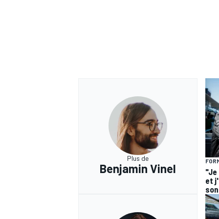
Plus de
FORM
Benjamin Vinel
"Je
et j
son 