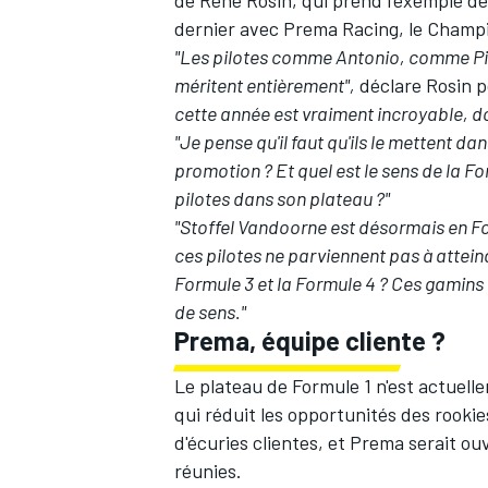
de René Rosin, qui prend l'exemple de 
dernier avec Prema Racing, le Cham
"Les pilotes comme Antonio, comme Pier
méritent entièrement",
déclare Rosin 
cette année est vraiment incroyable, do
"Je pense qu'il faut qu'ils le mettent da
promotion ? Et quel est le sens de la F
pilotes dans son plateau ?"
"Stoffel Vandoorne est désormais en For
ces pilotes ne parviennent pas à atteindr
Formule 3 et la Formule 4 ? Ces gamins rê
de sens."
Prema, équipe cliente ?
Le plateau de Formule 1 n'est actuell
qui réduit les opportunités des rooki
d'écuries clientes, et Prema serait ou
réunies.