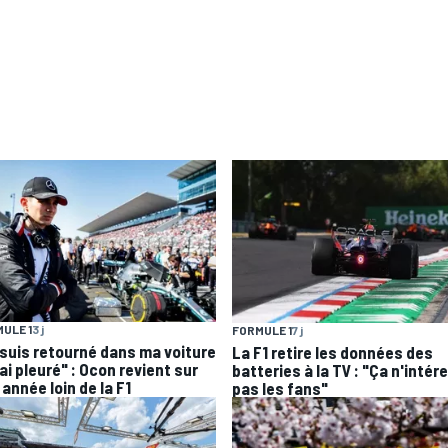
ULE 1
3 j
FORMULE 1
7 j
 suis retourné dans ma voiture
La F1 retire les données des
'ai pleuré" : Ocon revient sur
batteries à la TV : "Ça n'intér
année loin de la F1
pas les fans"