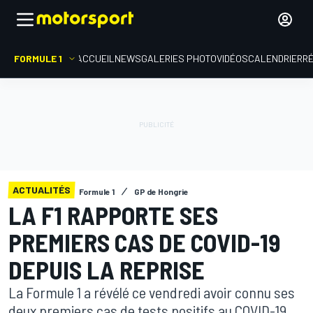
FORMULE 1
ACCUEIL
NEWS
GALERIES PHOTO
VIDÉOS
CALENDRIER
R
ACTUALITÉS
Formule 1
GP de Hongrie
LA F1 RAPPORTE SES
PREMIERS CAS DE COVID-19
DEPUIS LA REPRISE
La Formule 1 a révélé ce vendredi avoir connu ses
deux premiers cas de tests positifs au COVID-19,