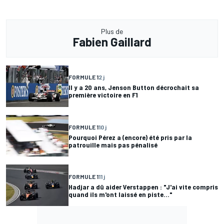
Plus de
Fabien Gaillard
FORMULE 1
2 j
Il y a 20 ans, Jenson Button décrochait sa
première victoire en F1
FORMULE 1
10 j
Pourquoi Pérez a (encore) été pris par la
patrouille mais pas pénalisé
FORMULE 1
11 j
Hadjar a dû aider Verstappen : "J'ai vite compris
quand ils m'ont laissé en piste..."