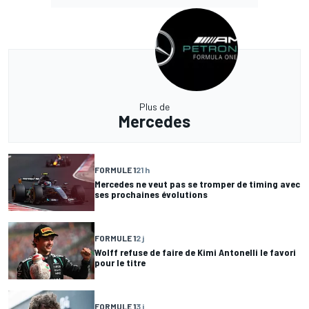
Plus de
Mercedes
FORMULE 1
21 h
Mercedes ne veut pas se tromper de timing avec
ses prochaines évolutions
FORMULE 1
2 j
Wolff refuse de faire de Kimi Antonelli le favori
pour le titre
FORMULE 1
3 j