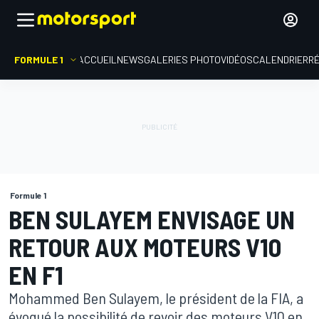
FORMULE 1
ACCUEIL
NEWS
GALERIES PHOTO
VIDÉOS
CALENDRIER
R
Formule 1
BEN SULAYEM ENVISAGE UN
RETOUR AUX MOTEURS V10
EN F1
Mohammed Ben Sulayem, le président de la FIA, a
évoqué la possibilité de revoir des moteurs V10 en