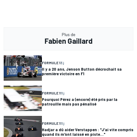
Plus de
Fabien Gaillard
FORMULE 1
3 j
Il y a 20 ans, Jenson Button décrochait sa
première victoire en F1
FORMULE 1
11 j
Pourquoi Pérez a (encore) été pris par la
patrouille mais pas pénalisé
FORMULE 1
11 j
Hadjar a dû aider Verstappen : "J'ai vite compris
quand ils m'ont laissé en piste..."