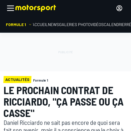
FORMULE 1
ACCUEIL
NEWS
GALERIES PHOTO
VIDÉOS
CALENDRIER
R
ACTUALITÉS
Formule 1
LE PROCHAIN CONTRAT DE
RICCIARDO, "ÇA PASSE OU ÇA
CASSE"
Daniel Ricciardo ne sait pas encore de quoi sera
fait son avenir, mais il a conscience que le choix à