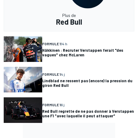
Plus de
Red Bull
FORMULE 1
14 h
Häkkinen : Recruter Verstappen ferait "des
vagues" chez McLaren
FORMULE 1
4 j
Lindblad ne ressent pas (encore) la pression du
giron Red Bull
FORMULE 1
6 j
Red Bull regrette de ne pas donner à Verstappen
une F1 "avec laquelle il peut attaquer"