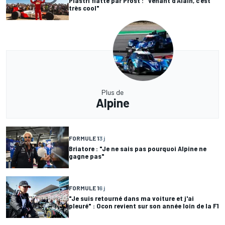
Piastri flatté par Prost : "Venant d'Alain, c'est
très cool"
Plus de
Alpine
FORMULE 1
3 j
Briatore : "Je ne sais pas pourquoi Alpine ne
gagne pas"
FORMULE 1
6 j
"Je suis retourné dans ma voiture et j'ai
pleuré" : Ocon revient sur son année loin de la F1