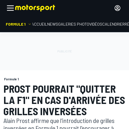
FORMULE 1
ACCUEIL
NEWS
GALERIES PHOTO
VIDÉOS
CALENDRIER
R
Formule 1
PROST POURRAIT "QUITTER
LA F1" EN CAS D'ARRIVÉE DES
GRILLES INVERSÉES
Alain Prost affirme que l'introduction de grilles
inversées en Formule 1 pourrait l'encourager à