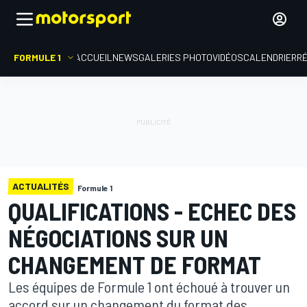
FORMULE 1
ACCUEIL
NEWS
GALERIES PHOTO
VIDÉOS
CALENDRIER
R
ACTUALITÉS
Formule 1
QUALIFICATIONS - ECHEC DES
NÉGOCIATIONS SUR UN
CHANGEMENT DE FORMAT
Les équipes de Formule 1 ont échoué à trouver un
accord sur un changement du format des