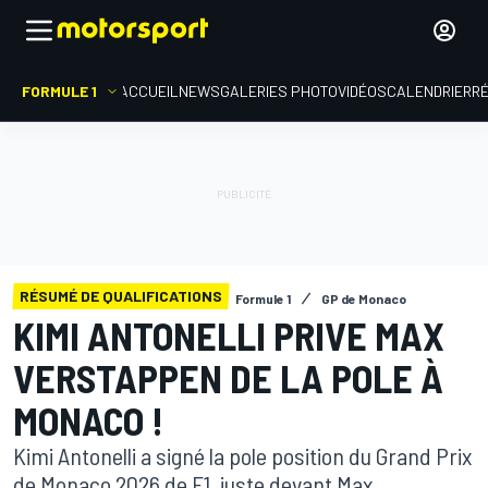
FORMULE 1
ACCUEIL
NEWS
GALERIES PHOTO
VIDÉOS
CALENDRIER
R
RÉSUMÉ DE QUALIFICATIONS
Formule 1
GP de Monaco
KIMI ANTONELLI PRIVE MAX
VERSTAPPEN DE LA POLE À
MONACO !
Kimi Antonelli a signé la pole position du Grand Prix
de Monaco 2026 de F1, juste devant Max