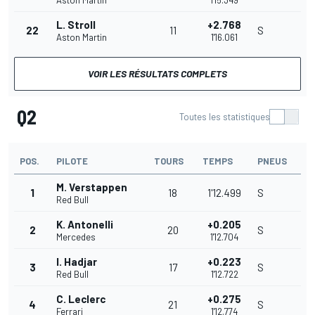
Aston Martin
1'15.349
L. Stroll
+2.768
22
11
S
Aston Martin
1'16.061
VOIR LES RÉSULTATS COMPLETS
Q2
Toutes les statistiques
POS.
PILOTE
TOURS
TEMPS
PNEUS
M. Verstappen
1
18
1'12.499
S
Red Bull
K. Antonelli
+0.205
2
20
S
Mercedes
1'12.704
I. Hadjar
+0.223
3
17
S
Red Bull
1'12.722
C. Leclerc
+0.275
4
21
S
Ferrari
1'12.774