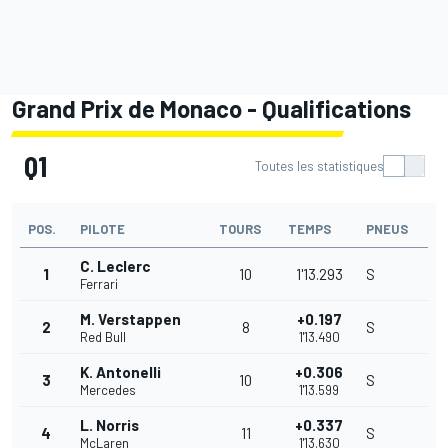
Grand Prix de Monaco - Qualifications
Q1
Toutes les statistiques
POS.
PILOTE
TOURS
TEMPS
PNEUS
C. Leclerc
1
10
1'13.293
S
Ferrari
M. Verstappen
+0.197
2
8
S
Red Bull
1'13.490
K. Antonelli
+0.306
3
10
S
Mercedes
1'13.599
L. Norris
+0.337
4
11
S
McLaren
1'13.630