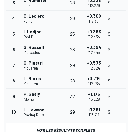
L. Hamilton
+0.228
3
28
S
Ferrari
1'12.279
C. Leclerc
+0.300
4
29
S
Ferrari
1'12.351
I. Hadjar
+0.383
5
25
S
Red Bull
1'12.434
G. Russell
+0.394
6
28
S
Mercedes
1'12.445
O. Piastri
+0.573
7
29
S
McLaren
1'12.624
L. Norris
+0.714
8
28
S
McLaren
1'12.765
P. Gasly
+1.175
9
32
S
Alpine
1'13.226
L. Lawson
+1.361
10
29
S
Racing Bulls
1'13.412
VOIR LES RÉSULTATS COMPLETS