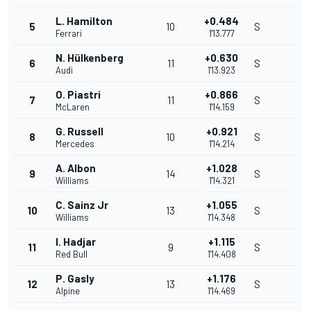
L. Hamilton
+0.484
5
10
S
Ferrari
1'13.777
N. Hülkenberg
+0.630
6
11
S
Audi
1'13.923
O. Piastri
+0.866
7
11
S
McLaren
1'14.159
G. Russell
+0.921
8
10
S
Mercedes
1'14.214
A. Albon
+1.028
9
14
S
Williams
1'14.321
C. Sainz Jr
+1.055
10
13
S
Williams
1'14.348
I. Hadjar
+1.115
11
9
S
Red Bull
1'14.408
P. Gasly
+1.176
12
13
S
Alpine
1'14.469