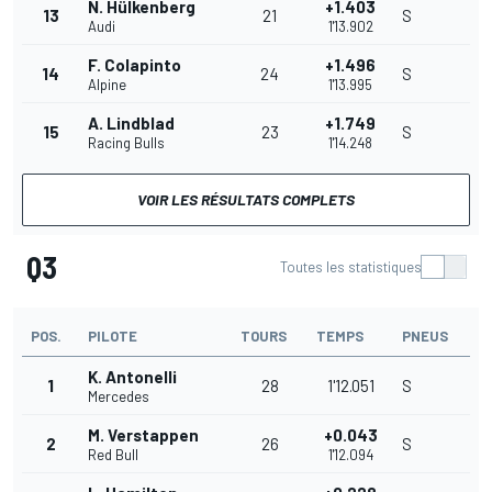
N. Hülkenberg
+1.403
13
21
S
Audi
1'13.902
F. Colapinto
+1.496
14
24
S
Alpine
1'13.995
A. Lindblad
+1.749
15
23
S
Racing Bulls
1'14.248
VOIR LES RÉSULTATS COMPLETS
Q3
Toutes les statistiques
POS.
PILOTE
TOURS
TEMPS
PNEUS
K. Antonelli
1
28
1'12.051
S
Mercedes
M. Verstappen
+0.043
2
26
S
Red Bull
1'12.094