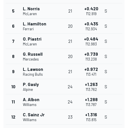
L. Norris
+0.420
5
21
S
McLaren
1'12.919
L. Hamilton
+0.435
6
20
S
Ferrari
1'12.934
O. Piastri
+0.484
7
21
S
McLaren
1'12.983
G. Russell
+0.739
8
20
S
Mercedes
1'13.238
L. Lawson
+0.972
9
21
S
Racing Bulls
1'13.471
P. Gasly
+1.263
10
24
S
Alpine
1'13.762
A. Albon
+1.288
11
24
S
Williams
1'13.787
C. Sainz Jr
+1.316
12
23
S
Williams
1'13.815