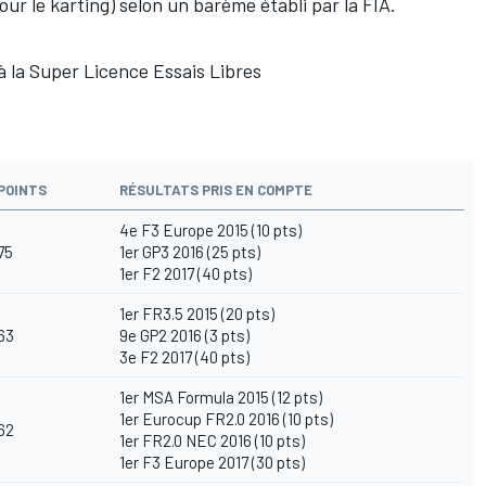
our le karting) selon un barème établi par la FIA.
é à la Super Licence Essais Libres
POINTS
RÉSULTATS PRIS EN COMPTE
4e F3 Europe 2015 (10 pts)
75
1er GP3 2016 (25 pts)
1er F2 2017
(40 pts)
1er FR3.5 2015 (20 pts)
63
9e GP2 2016 (3 pts)
3e F2 2017 (40 pts)
1er MSA Formula 2015 (12 pts)
1er Eurocup FR2.0 2016 (10 pts)
62
1er FR2.0 NEC 2016 (10 pts)
1er F3 Europe 2017
(30 pts)