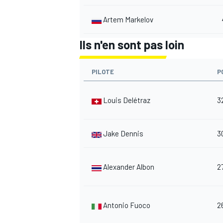
Artem Markelov
Ils n'en sont pas loin
AUTRES CHAMPIONNATS
PILOTE
P
Louis Delétraz
3
Jake Dennis
3
Alexander Albon
2
Antonio Fuoco
2