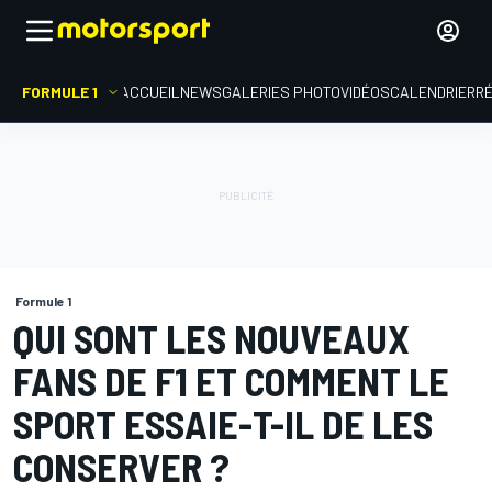
FORMULE 1
ACCUEIL
NEWS
GALERIES PHOTO
VIDÉOS
CALENDRIER
R
Formule 1
QUI SONT LES NOUVEAUX
FANS DE F1 ET COMMENT LE
SPORT ESSAIE-T-IL DE LES
CONSERVER ?