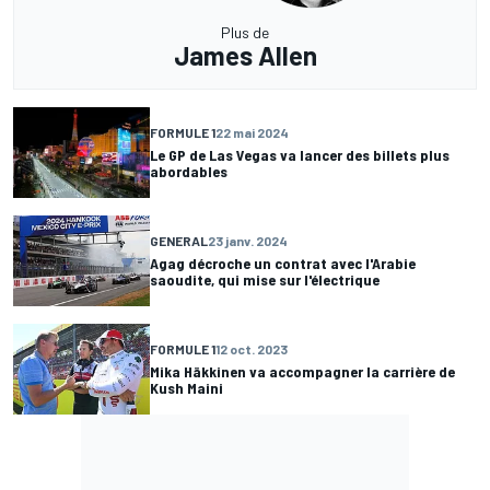
Plus de
James Allen
FORMULE 1
22 mai 2024
Le GP de Las Vegas va lancer des billets plus
abordables
GENERAL
23 janv. 2024
Agag décroche un contrat avec l'Arabie
saoudite, qui mise sur l'électrique
FORMULE 1
12 oct. 2023
Mika Häkkinen va accompagner la carrière de
Kush Maini