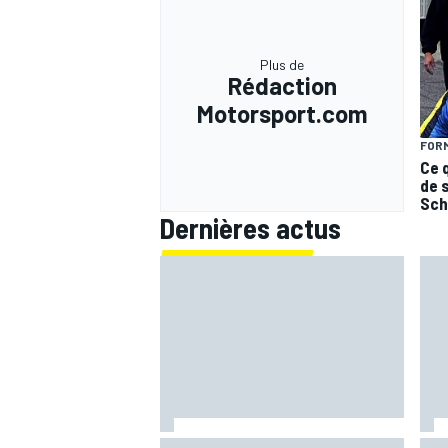
Plus de
Rédaction
Motorsport.com
AUTRES CHAMPIONNATS
FORM
Ce 
de 
Sch
Dernières actus
Jorge Martín domine et mène le
Fer