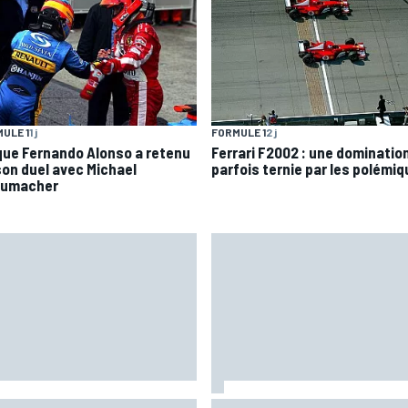
ULE 1
1 j
FORMULE 1
2 j
que Fernando Alonso a retenu
Ferrari F2002 : une dominatio
son duel avec Michael
parfois ternie par les polémi
umacher
rari 499P 2027 : les secrets de
Martín confirme mais se