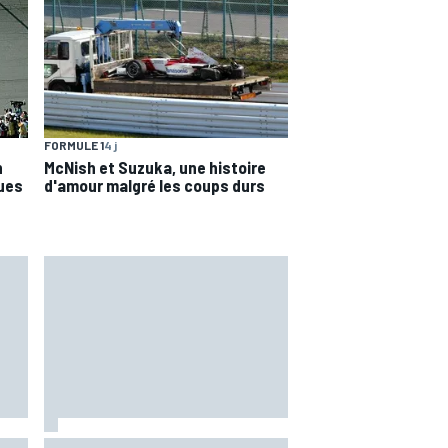
FORMULE 1
4 j
n
McNish et Suzuka, une histoire
ques
d'amour malgré les coups durs
La grille de départ du Grand Prix