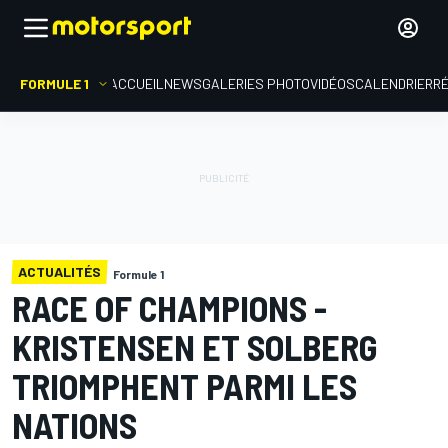
FORMULE 1
ACCUEIL
NEWS
GALERIES PHOTO
VIDÉOS
CALENDRIER
R
ACTUALITÉS
Formule 1
RACE OF CHAMPIONS -
KRISTENSEN ET SOLBERG
TRIOMPHENT PARMI LES
NATIONS