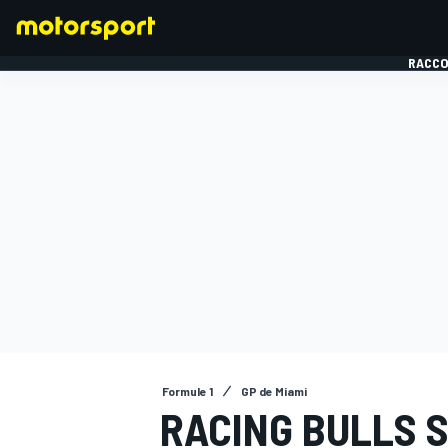
RACCO
FORMULE 1
Formule 1
GP de Miami
RACING BULLS S