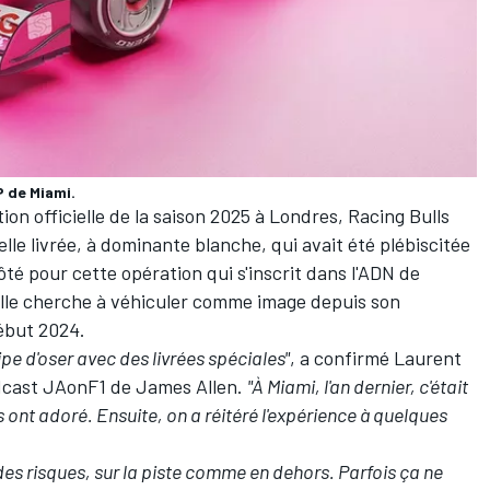
P de Miami.
tion officielle de la saison 2025 à Londres, Racing Bulls
elle livrée, à dominante blanche, qui avait été plébiscitée
ôté pour cette opération qui s'inscrit dans l'ADN de
'elle cherche à véhiculer comme image depuis son
ébut 2024.
uipe d'oser avec des livrées spéciales"
, a confirmé Laurent
odcast JAonF1
de James Allen.
"À Miami, l'an dernier, c'était
ns ont adoré. Ensuite, on a réitéré l'expérience à quelques
es risques, sur la piste comme en dehors. Parfois ça ne