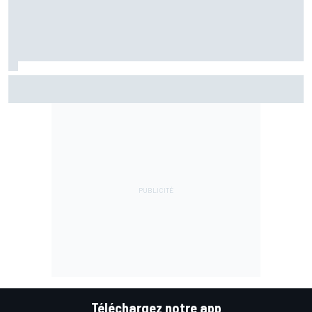
Les larmes de Bezzecchi au bout de l'effort : "La pause
estivale a été un cauchemar"
Téléchargez notre app