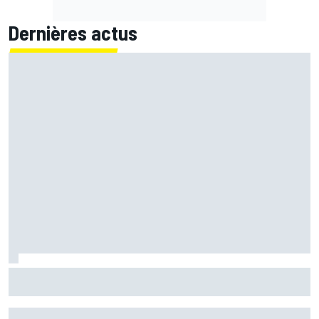
Dernières actus
Warm-up - Álex Márquez répond aux pilotes Aprilia