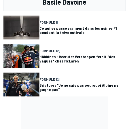
Basile Davoine
FORMULE 1
1 j
Ce qui se passe vraiment dans les usines F1
pendant la trêve estivale
FORMULE 1
2 j
Häkkinen : Recruter Verstappen ferait "des
vagues" chez McLaren
FORMULE 1
2 j
Briatore : "Je ne sais pas pourquoi Alpine ne
gagne pas"