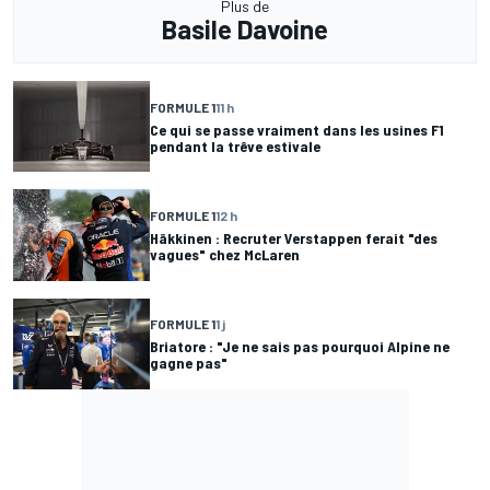
Plus de
Basile Davoine
FORMULE 1
11 h
Ce qui se passe vraiment dans les usines F1
pendant la trêve estivale
FORMULE 1
12 h
Häkkinen : Recruter Verstappen ferait "des
vagues" chez McLaren
FORMULE 1
1 j
Briatore : "Je ne sais pas pourquoi Alpine ne
gagne pas"