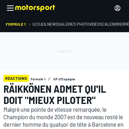
FORMULE 1
ACCUEIL
NEWS
GALERIES PHOTO
VIDÉOS
CALENDRIER
R
RÉACTIONS
Formule 1
GP d'Espagne
RÄIKKÖNEN ADMET QU'IL
DOIT "MIEUX PILOTER"
Malgré une pointe de vitesse remarquée, le
Champion du monde 2007 est de nouveau resté le
dernier homme du quatuor de tête à Barcelone en