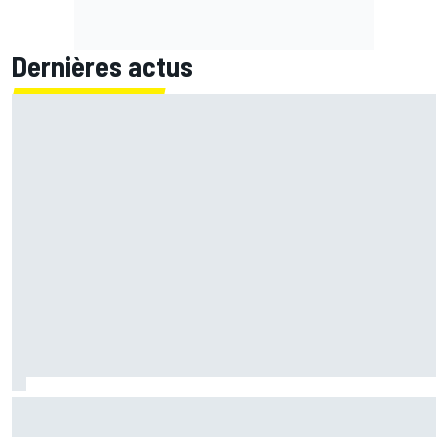
Dernières actus
Bagnaia : "Álex Márquez est devenu le pilote de référence
chez Ducati"