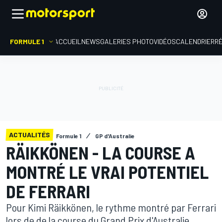
FORMULE 1
ACCUEIL
NEWS
GALERIES PHOTO
VIDÉOS
CALENDRIER
R
ACTUALITÉS
Formule 1
GP d'Australie
RÄIKKÖNEN - LA COURSE A
MONTRÉ LE VRAI POTENTIEL
DE FERRARI
Pour Kimi Räikkönen, le rythme montré par Ferrari
lors de de la course du Grand Prix d'Australie