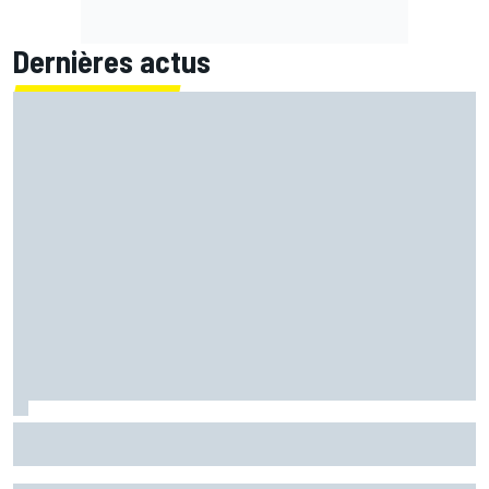
Dernières actus
"L'alliance parfaite" : Crutchlow croit en Quartararo chez
Honda