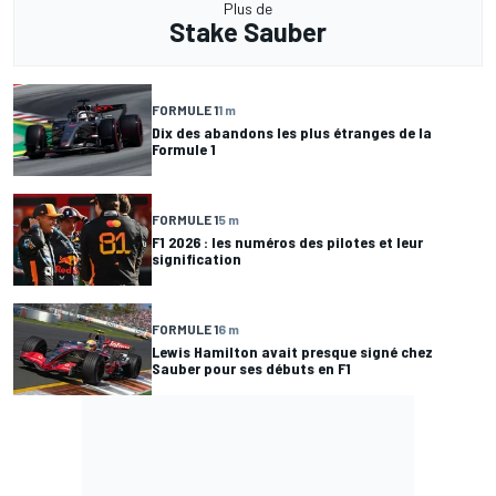
Plus de
Stake Sauber
FORMULE 1
1 m
Dix des abandons les plus étranges de la
Formule 1
FORMULE 1
5 m
F1 2026 : les numéros des pilotes et leur
signification
FORMULE 1
6 m
Lewis Hamilton avait presque signé chez
Sauber pour ses débuts en F1