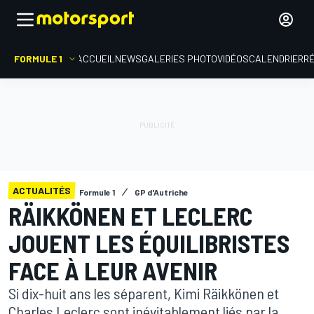
FORMULE 1
ACCUEIL
NEWS
GALERIES PHOTO
VIDÉOS
CALENDRIER
R
ACTUALITÉS
Formule 1
GP d'Autriche
RÄIKKÖNEN ET LECLERC
JOUENT LES ÉQUILIBRISTES
FACE À LEUR AVENIR
Si dix-huit ans les séparent, Kimi Räikkönen et
Charles Leclerc sont inévitablement liés par la