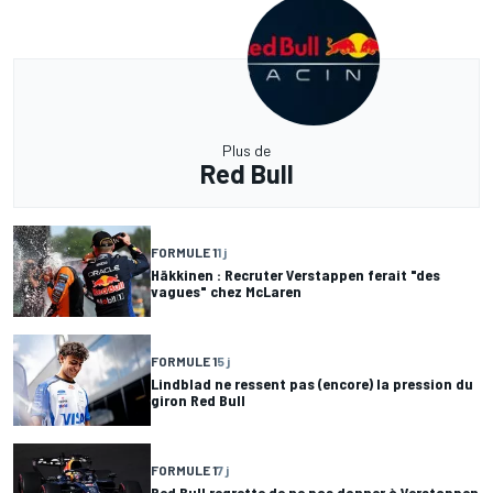
Plus de
Red Bull
FORMULE 1
1 j
Häkkinen : Recruter Verstappen ferait "des
vagues" chez McLaren
FORMULE 1
5 j
Lindblad ne ressent pas (encore) la pression du
giron Red Bull
FORMULE 1
7 j
Red Bull regrette de ne pas donner à Verstappen