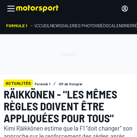
FORMULE 1
ACCUEIL
NEWS
GALERIES PHOTO
VIDÉOS
CALENDRIER
R
ACTUALITÉS
Formule 1
GP de Hongrie
RÄIKKÖNEN - "LES MÊMES
RÈGLES DOIVENT ÊTRE
APPLIQUÉES POUR TOUS"
Kimi Räikkönen estime que la F1 "doit changer" son
approche sur le renforcement des règles après