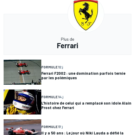
Plus de
Ferrari
FORMULE 1
2 j
Ferrari F2002 : une domination parfois ternie
par les polémiques
FORMULE 1
4 j
L'histoire de celui qui a remplacé son idole Alain
Prost chez Ferrari
FORMULE 1
7 j
Il y a 50 ans : Le jour où Niki Lauda a défié la