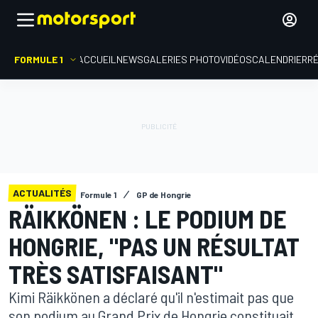
FORMULE 1
ACCUEIL
NEWS
GALERIES PHOTO
VIDÉOS
CALENDRIER
R
ACTUALITÉS
Formule 1
GP de Hongrie
RÄIKKÖNEN : LE PODIUM DE
HONGRIE, "PAS UN RÉSULTAT
TRÈS SATISFAISANT"
Kimi Räikkönen a déclaré qu'il n'estimait pas que
son podium au Grand Prix de Hongrie constituait