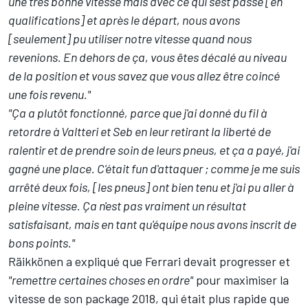
une très bonne vitesse mais avec ce qui s'est passé [en
qualifications] et après le départ, nous avons
[seulement] pu utiliser notre vitesse quand nous
revenions. En dehors de ça, vous êtes décalé au niveau
de la position et vous savez que vous allez être coincé
une fois revenu."
"Ça a plutôt fonctionné, parce que j'ai donné du fil à
retordre à Valtteri et Seb en leur retirant la liberté de
ralentir et de prendre soin de leurs pneus, et ça a payé, j'ai
gagné une place. C'était fun d'attaquer ; comme je me suis
arrêté deux fois, [les pneus] ont bien tenu et j'ai pu aller à
pleine vitesse. Ça n'est pas vraiment un résultat
satisfaisant, mais en tant qu'équipe nous avons inscrit de
bons points."
Räikkönen a expliqué que Ferrari devait progresser et
"remettre certaines choses en ordre"
pour maximiser la
vitesse de son package 2018, qui était plus rapide que