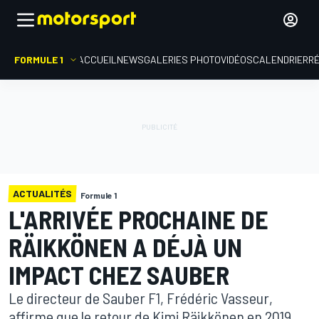
FORMULE 1
ACCUEIL
NEWS
GALERIES PHOTO
VIDÉOS
CALENDRIER
R
ACTUALITÉS
Formule 1
L'ARRIVÉE PROCHAINE DE
RÄIKKÖNEN A DÉJÀ UN
IMPACT CHEZ SAUBER
Le directeur de Sauber F1, Frédéric Vasseur,
affirme que le retour de Kimi Räikkönen en 2019