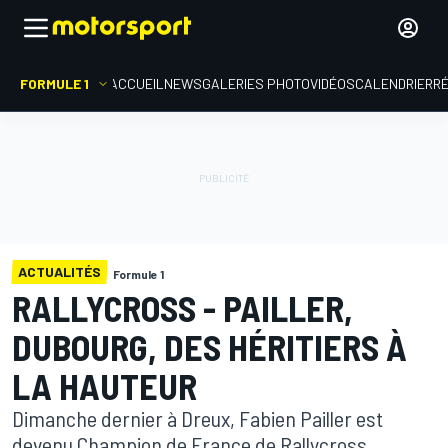
FORMULE 1
ACCUEIL
NEWS
GALERIES PHOTO
VIDÉOS
CALENDRIER
R
ACTUALITÉS
Formule 1
RALLYCROSS - PAILLER,
DUBOURG, DES HÉRITIERS À
LA HAUTEUR
Dimanche dernier à Dreux, Fabien Pailler est
devenu Champion de France de Rallycross