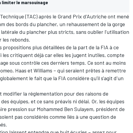
 limiter le marsouinage
 Technique (TAC) après le Grand Prix d'Autriche ont mené
 mm des bords du plancher, un rehaussement de la gorge
 latérale du plancher plus stricts, sans oublier l'utilisation
r les rebonds.
propositions plus détaillées de la part de la FIA à ce
les critiquent déjà car elles les jugent inutiles, compte
age sous contrôle ces derniers temps. Ce sont au moins
 Romeo, Haas et Williams – qui seraient prêtes à remettre
obalement le fait que la FIA considère qu'il s'agit d'un
t modifier la réglementation pour des raisons de
des équipes, et ce sans préavis ni délai. Or, les équipes
ire pression sur Mohammed Ben Sulayem, président de
soient pas considérés comme liés à une question de
nés.
tion laissent entendre que huit écuries – assez pour