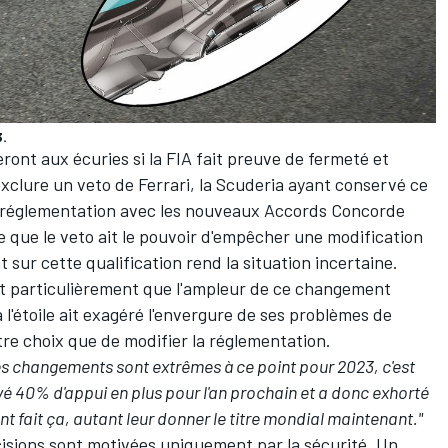
.
ront aux écuries si la FIA fait preuve de fermeté et
exclure un veto de
Ferrari
, la Scuderia ayant conservé ce
 réglementation avec les nouveaux Accords Concorde
le que le veto ait le pouvoir d'empêcher une modification
ébat sur cette qualification rend la situation incertaine.
t particulièrement que l'ampleur de ce changement
 l'étoile ait exagéré l'envergure de ses problèmes de
tre choix que de modifier la réglementation.
les changements sont extrêmes à ce point pour 2023, c'est
é 40% d'appui en plus pour l'an prochain et a donc exhorté
nt fait ça, autant leur donner le titre mondial maintenant."
isions sont motivées uniquement par la sécurité. Un