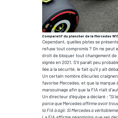
AUTRES CHAMPIONNATS
Comparatif du plancher de la Mercedes W13
Cependant, quelles pistes se présente
refuse tout compromis ? On ne peut 
droit de bloquer tout changement de
signés en 2021. S'il paraît peu probab
liée à la sécurité, le fait qu'il y ait d
Un certain nombre d'écuries craignen
favorise
Mercedes
, et que la marque à
marsouinage afin que la FIA n'ait d'au
Un directeur d'équipe a déclaré :
"Si 
parce que Mercedes affirme avoir trouv
la FIA à agir. Si Mercedes a véritableme
La FIA affirme néanmoins que ses déc