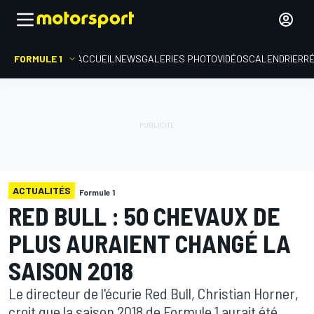
FORMULE 1
ACCUEIL
NEWS
GALERIES PHOTO
VIDÉOS
CALENDRIER
R
ACTUALITÉS
Formule 1
RED BULL : 50 CHEVAUX DE
PLUS AURAIENT CHANGÉ LA
SAISON 2018
Le directeur de l'écurie Red Bull, Christian Horner,
croit que la saison 2018 de Formule 1 aurait été