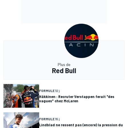
Plus de
Red Bull
FORMULE 1
2 j
Häkkinen : Recruter Verstappen ferait "des
vagues" chez McLaren
FORMULE 1
5 j
Lindblad ne ressent pas (encore) la pression du