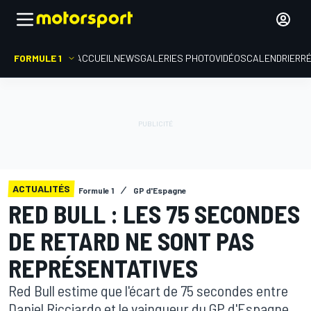
FORMULE 1
ACCUEIL
NEWS
GALERIES PHOTO
VIDÉOS
CALENDRIER
R
ACTUALITÉS
Formule 1
GP d'Espagne
RED BULL : LES 75 SECONDES
DE RETARD NE SONT PAS
REPRÉSENTATIVES
Red Bull estime que l'écart de 75 secondes entre
Daniel Ricciardo et le vainqueur du GP d'Espagne,