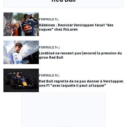
FORMULE 1
1 j
Häkkinen : Recruter Verstappen ferait "des
vagues" chez McLaren
FORMULE 1
4 j
Lindblad ne ressent pas (encore) la pression du
giron Red Bull
FORMULE 1
6 j
Red Bull regrette de ne pas donner à Verstappen
une F1 "avec laquelle il peut attaquer"