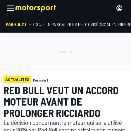
FORMULE 1
ACCUEIL
NEWS
GALERIES PHOTO
VIDÉOS
CALENDRIER
R
ACTUALITÉS
Formule 1
RED BULL VEUT UN ACCORD
MOTEUR AVANT DE
PROLONGER RICCIARDO
La décision concernant le moteur qui sera utilisé
pour 2019 par Red Bull sera prioritaire par rapport