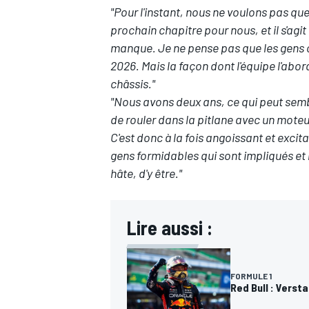
"Pour l'instant, nous ne voulons pas que
prochain chapitre pour nous, et il s'agit
manque. Je ne pense pas que les gens 
2026. Mais la façon dont l'équipe l'ab
châssis."
AUTRES CHAMPIONNATS
"Nous avons deux ans, ce qui peut semb
de rouler dans la pitlane avec un moteur
C'est donc à la fois angoissant et exc
gens formidables qui sont impliqués et 
hâte, d'y être."
Lire aussi :
FORMULE 1
Red Bull : Verst