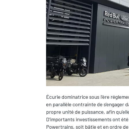
WRC
Écurie dominatrice sous l'ère régleme
WEC
en parallèle contrainte de s'engager da
propre unité de puissance, afin qu'elle
D'importants investissements ont été 
Powertrains, soit bâtie et en ordre 