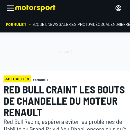
FORMULE 1
ACCUEIL
NEWS
GALERIES PHOTO
VIDÉOS
CALENDRIER
R
ACTUALITÉS
Formule 1
RED BULL CRAINT LES BOUTS
DE CHANDELLE DU MOTEUR
RENAULT
Red Bull Racing espérera éviter les problèmes de
fiabilité au Grand Prix d'Abu Dhabi, encore plus qu'à