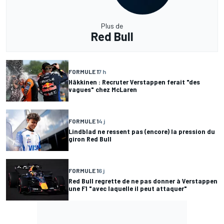
Plus de
Red Bull
FORMULE 1
7 h
Häkkinen : Recruter Verstappen ferait "des
vagues" chez McLaren
FORMULE 1
4 j
Lindblad ne ressent pas (encore) la pression du
giron Red Bull
FORMULE 1
6 j
Red Bull regrette de ne pas donner à Verstappen
une F1 "avec laquelle il peut attaquer"