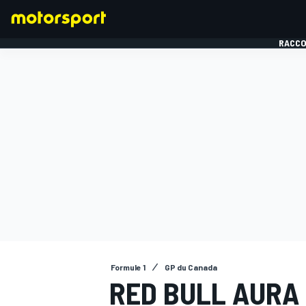
RACCO
FORMULE 1
Formule 1
GP du Canada
RED BULL AURA