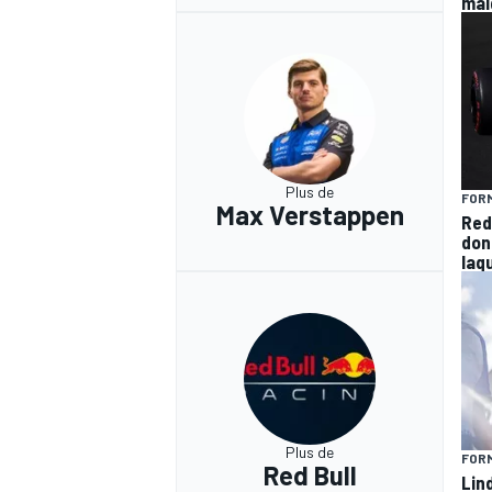
mal
Plus de
FORM
Max Verstappen
Red
don
laqu
Plus de
FORM
Red Bull
Lin