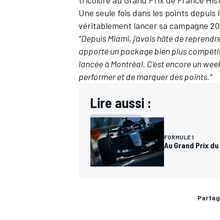
tricolore
au Grand Prix de France His
Une seule fois dans les points depuis 
véritablement lancer sa campagne 2026 
"Depuis Miami, j'avais hâte de reprendre
apporté un package bien plus compétiti
lancée à Montréal. C'est encore un wee
performer et de marquer des points."
Lire aussi :
FORMULE 1
Au Grand Prix d
Partag