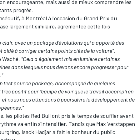
ction encourageante, mais aussi de mieux comprendre les
tants progrès.
sécutif, à Montréal à l'occasion du Grand Prix du
ase largement similaire, agrémentée cette fois
 clair, avec un package d'évolutions qui a apporté des
idé à corriger certains points clés de la voiture"
,
re Waché.
"Cela a également mis en lumière certaines
aines dans lesquels nous devons encore progresser pour
."
n test pour ce package, accompagné de quelques
rès positif pour l'équipe de voir que le travail accompli en
e, et nous nous attendons à poursuivre le développement de
ropéennes."
 les pilotes Red Bull ont pris le temps de souffler avant
rythme va enfin s'intensifier. Tandis que Max Verstappen
burgring
,
Isack Hadjar
a fait le bonheur du public