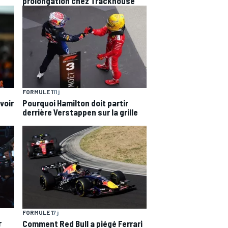
prolongation chez Trackhouse
FORMULE 1
11 j
Pourquoi Hamilton doit partir
voir
derrière Verstappen sur la grille
FORMULE 1
7 j
r
Comment Red Bull a piégé Ferrari