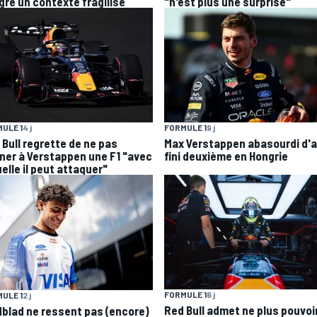
gré un contexte fragilisé
"n'est plus une surprise"
ULE 1
4 j
FORMULE 1
9 j
 Bull regrette de ne pas
Max Verstappen abasourdi d'a
ner à Verstappen une F1 "avec
fini deuxième en Hongrie
elle il peut attaquer"
FORMULE 1
6 j
ULE 1
2 j
Red Bull admet ne plus pouvoi
dblad ne ressent pas (encore)