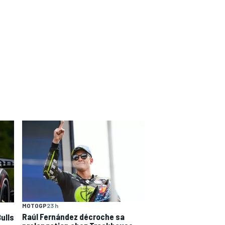
MOTOGP
23 h
Raúl Fernández décroche sa
ulls