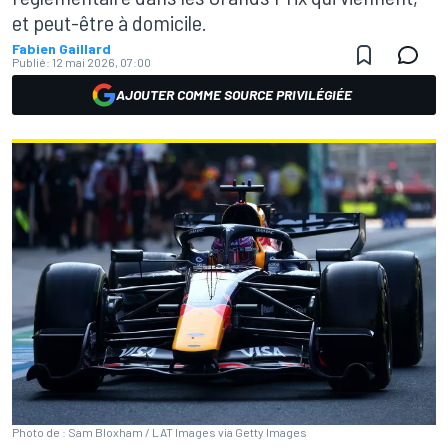
et peut-être à domicile.
Fabien Gaillard
Publié:
12 mai 2026, 07:00
AJOUTER COMME SOURCE PRIVILÉGIÉE
Photo de : Sam Bloxham / LAT Images via Getty Images