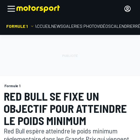
FORMULE 1
ACCUEIL
NEWS
GALERIES PHOTO
VIDÉOS
CALENDRIER
R
Formule 1
RED BULL SE FIXE UN
OBJECTIF POUR ATTEINDRE
LE POIDS MINIMUM
Red Bull espère atteindre le poids minimum
réglementaire dans les Grands Prix qui viennent,