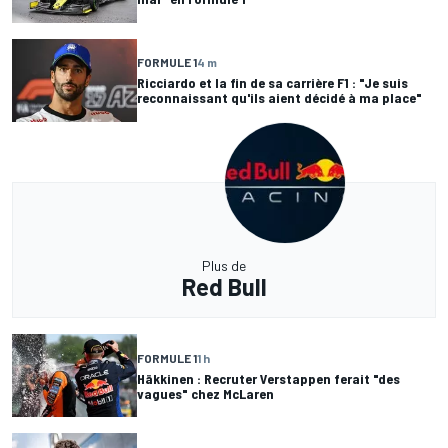
FORMULE 1
4 m
Ricciardo et la fin de sa carrière F1 : "Je suis
reconnaissant qu'ils aient décidé à ma place"
Plus de
Red Bull
FORMULE 1
1 h
Häkkinen : Recruter Verstappen ferait "des
vagues" chez McLaren