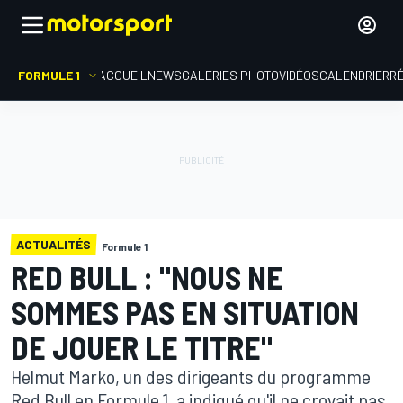
FORMULE 1
ACCUEIL
NEWS
GALERIES PHOTO
VIDÉOS
CALENDRIER
R
ACTUALITÉS
Formule 1
RED BULL : "NOUS NE
SOMMES PAS EN SITUATION
DE JOUER LE TITRE"
Helmut Marko, un des dirigeants du programme
Red Bull en Formule 1, a indiqué qu'il ne croyait pas