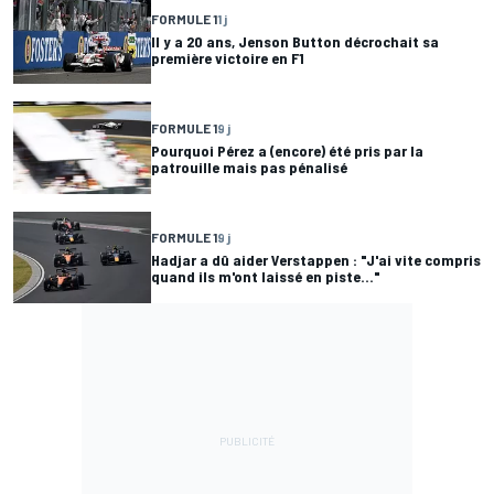
FORMULE 1
1 j
Il y a 20 ans, Jenson Button décrochait sa
première victoire en F1
FORMULE 1
9 j
Pourquoi Pérez a (encore) été pris par la
patrouille mais pas pénalisé
FORMULE 1
9 j
Hadjar a dû aider Verstappen : "J'ai vite compris
quand ils m'ont laissé en piste..."