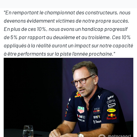
"En remportant le championnat des constructeurs, nous
devenons évidemment victimes de notre propre succès.
En plus de ces 10%, nous avons un handicap progressif
de 5% par rapport au deuxième et au troisième. Ces 10%
appliqués à la réalité auront un impact sur notre capacité
à être performants sur la piste l'année prochaine."