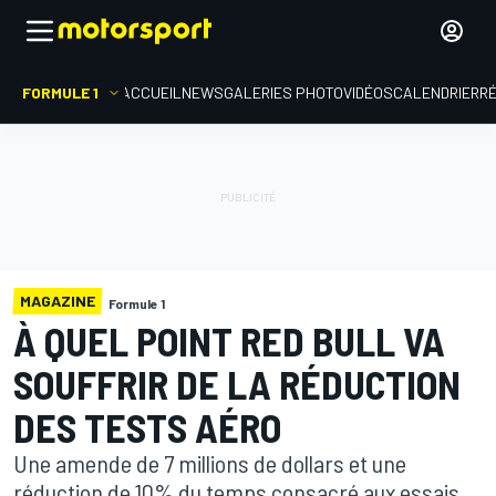
FORMULE 1
ACCUEIL
NEWS
GALERIES PHOTO
VIDÉOS
CALENDRIER
R
MAGAZINE
Formule 1
À QUEL POINT RED BULL VA
SOUFFRIR DE LA RÉDUCTION
DES TESTS AÉRO
Une amende de 7 millions de dollars et une
réduction de 10% du temps consacré aux essais