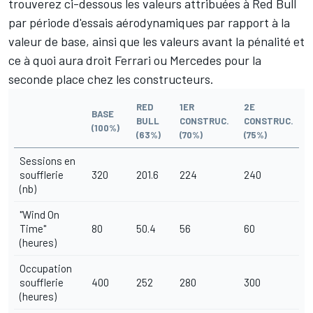
trouverez ci-dessous les valeurs attribuées à Red Bull
par période d'essais aérodynamiques par rapport à la
valeur de base, ainsi que les valeurs avant la pénalité et
ce à quoi aura droit Ferrari ou Mercedes pour la
seconde place chez les constructeurs.
RED
1ER
2E
BASE
BULL
CONSTRUC.
CONSTRUC.
(100%)
(63%)
(70%)
(75%)
Sessions en
soufflerie
320
201.6
224
240
(nb)
"Wind On
Time"
80
50.4
56
60
(heures)
Occupation
soufflerie
400
252
280
300
(heures)