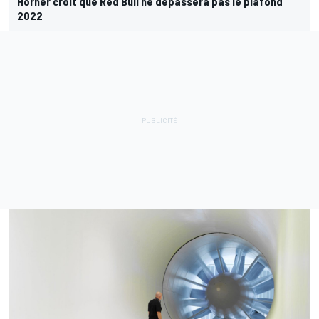
Horner croit que Red Bull ne dépassera pas le plafond
2022