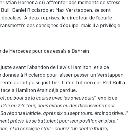
hristian Horner a dû affronter des moments de stress
 Bull,
Daniel Ricciardo
et
Max Verstappen
, se sont
 décalées. À deux reprises, le directeur de l'écurie
ransmettre des consignes d'équipe, mais il a privilégié
n de Mercedes pour des essais à Bahreïn
 juste avant l'abandon de
Lewis Hamilton
, et à ce
 donnée à Ricciardo pour laisser passer un Verstappen
ente aurait pu se justifier. Il n'en fut rien car Red Bull a
e face à Hamilton était déjà perdue.
irait au bout de la course avec les pneus durs"
, explique
 au 21e ou 22e tour, nous avons eu des discussions pour
 Sa réponse initiale, après six ou sept tours, était positive, il
ent précis, ils se battaient pour leur position en piste."
nce, et la consigne était : courez l'un contre l'autre,