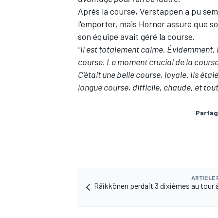
Après la course, Verstappen a pu sem
l'emporter, mais Horner assure que son
son équipe avait géré la course.
"Il est totalement calme. Évidemment, il
AUTRES CHAMPIONNATS
course. Le moment crucial de la course 
C'était une belle course, loyale. Ils éta
longue course, difficile, chaude, et tout
Partag
ARTICLE
Räikkönen perdait 3 dixièmes au tour 