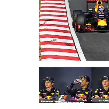
WRC
WEC