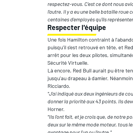
respectez-vous. C'est ce dont nous avi
l'autre. Il y a eu une belle bataille roue
centaines d'employés qu'ils représenten
Respecter l'équipe
Une fois Hamilton contraint à l'aband
puisqu'il s'est retrouvé en tête, et R
arrêt pour les deux pilotes, simultan
Sécurité Virtuelle.
Là encore, Red Bull aurait pu être te
jusqu'au drapeau à damier. Néanmoins,
Ricciardo.
"J'ai indiqué aux deux ingénieurs de cou
donner la priorité aux 43 points. Ils d
Horner.
"Ils l'ont fait, et je crois que, de notre p
deux sur le même mode moteur, tous les
avantage pour l'un ou l'autre."