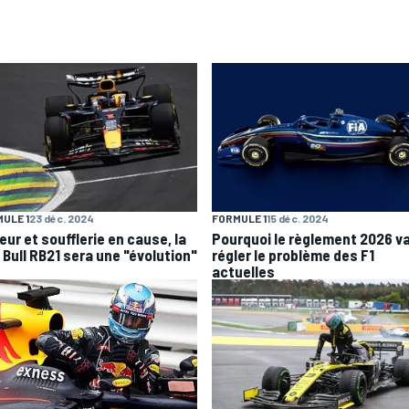
ULE 1
23 déc. 2024
FORMULE 1
15 déc. 2024
eur et soufflerie en cause, la
Pourquoi le règlement 2026 v
 Bull RB21 sera une "évolution"
régler le problème des F1
actuelles