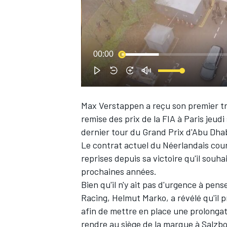
WRC
00:00
Max Verstappen
a reçu son premier t
remise des prix de la FIA à Paris jeudi
dernier tour du Grand Prix d'Abu Dhab
Le contrat actuel du Néerlandais court 
reprises depuis sa victoire qu'il souha
prochaines années.
WEC
Bien qu'il n'y ait pas d'urgence à pens
Racing
, Helmut Marko, a révélé qu'il
afin de mettre en place une prolonga
rendre au siège de la marque à Salzb