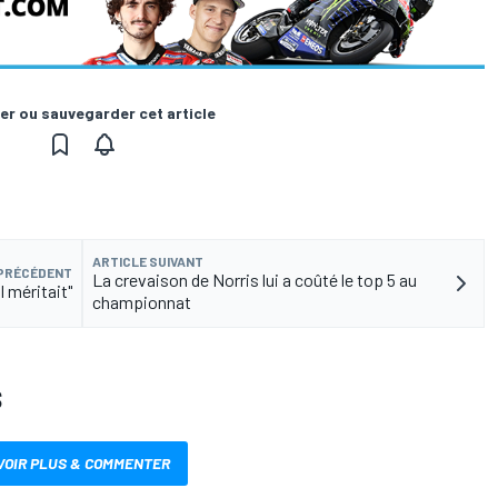
er ou sauvegarder cet article
ARTICLE SUIVANT
 PRÉCÉDENT
La crevaison de Norris lui a coûté le top 5 au
l méritait"
championnat
S
VOIR PLUS & COMMENTER