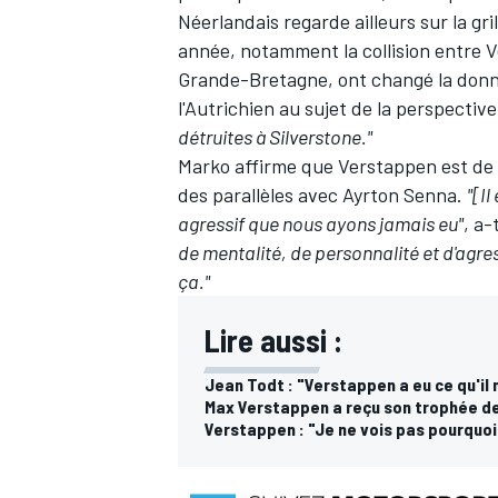
Néerlandais regarde ailleurs sur la gr
année, notamment la collision entre 
Grande-Bretagne, ont changé la donn
l'Autrichien au sujet de la perspecti
détruites à Silverstone."
AUTRES CHAMPIONNATS
Marko affirme que Verstappen est de loi
des parallèles avec Ayrton Senna.
"[Il
agressif que nous ayons jamais eu"
, a-
de mentalité, de personnalité et d'agr
ça."
Lire aussi :
Jean Todt : "Verstappen a eu ce qu'il 
Max Verstappen a reçu son trophée d
Verstappen : "Je ne vois pas pourquo