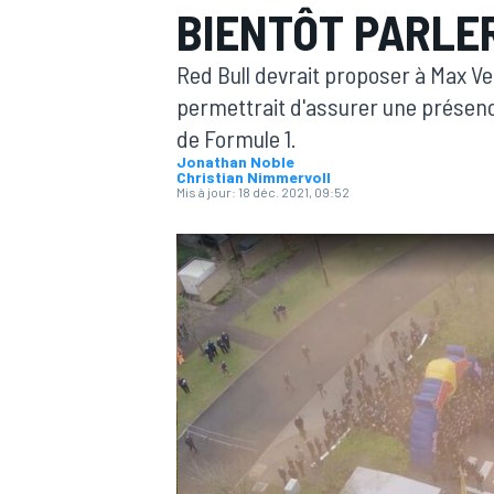
BIENTÔT PARLE
Red Bull devrait proposer à Max V
permettrait d'assurer une présen
de Formule 1.
Jonathan Noble
MOTOGP
Christian Nimmervoll
Mis à jour:
18 déc. 2021, 09:52