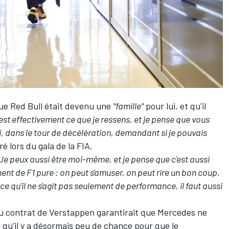
ue Red Bull était devenu une
"famille"
pour lui, et qu'il
'est effectivement ce que je ressens, et je pense que vous
 dans le tour de décélération, demandant si je pouvais
aré lors du gala de la FIA.
. Je peux aussi être moi-même, et je pense que c'est aussi
ement de F1 pure : on peut s'amuser, on peut rire un bon coup.
e qu'il ne s'agit pas seulement de performance, il faut aussi
du contrat de Verstappen garantirait que
Mercedes
ne
qu'il y a désormais peu de chance pour que le