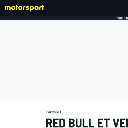
RACCO
FORMULE 1
Formule 1
RED BULL ET V