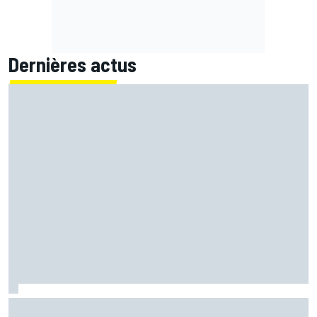
Dernières actus
Marc Márquez démuni face à sa perte de rythme : "Nous