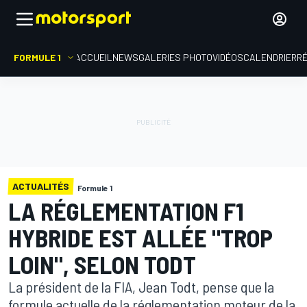
FORMULE 1
ACCUEIL
NEWS
GALERIES PHOTO
VIDÉOS
CALENDRIER
R
ACTUALITÉS
Formule 1
LA RÉGLEMENTATION F1
HYBRIDE EST ALLÉE "TROP
LOIN", SELON TODT
La président de la FIA, Jean Todt, pense que la
formule actuelle de la réglementation moteur de la