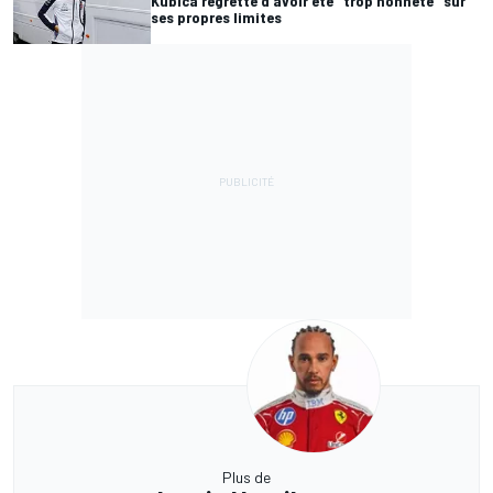
Kubica regrette d'avoir été "trop honnête" sur
ses propres limites
Plus de