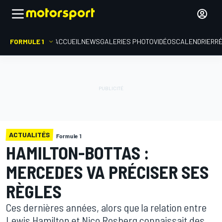
FORMULE 1
ACCUEIL
NEWS
GALERIES PHOTO
VIDÉOS
CALENDRIER
R
ACTUALITÉS
Formule 1
HAMILTON-BOTTAS :
MERCEDES VA PRÉCISER SES
RÈGLES
Ces dernières années, alors que la relation entre
Lewis Hamilton et Nico Rosberg connaissait des