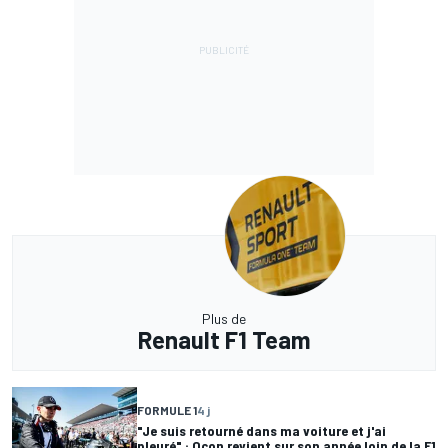
Plus de
Renault F1 Team
FORMULE 1
4 j
"Je suis retourné dans ma voiture et j'ai
pleuré" : Ocon revient sur son année loin de la F1