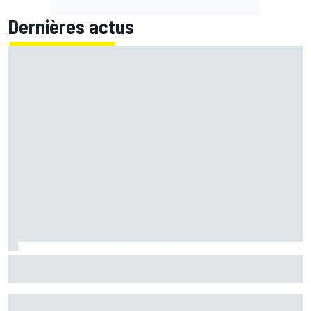
Dernières actus
Quartararo n'a jamais discuté de 2027 avec Yamaha :
"J'avais besoin d'air frais"