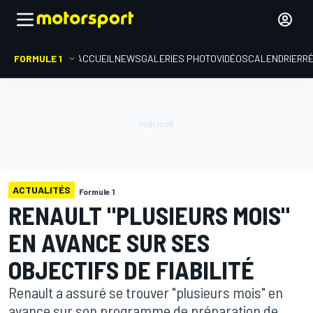
FORMULE 1
ACCUEIL
NEWS
GALERIES PHOTO
VIDÉOS
CALENDRIER
R
ACTUALITÉS
Formule 1
RENAULT "PLUSIEURS MOIS"
EN AVANCE SUR SES
OBJECTIFS DE FIABILITÉ
Renault a assuré se trouver "plusieurs mois" en
avance sur son programme de préparation de