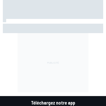
Marc Márquez assume enfin : "Le favori, c'est moi, non ?"
Téléchargez notre app