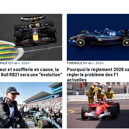
ULE 1
23 déc. 2024
FORMULE 1
15 déc. 2024
eur et soufflerie en cause, la
Pourquoi le règlement 2026 v
 Bull RB21 sera une "évolution"
régler le problème des F1
actuelles