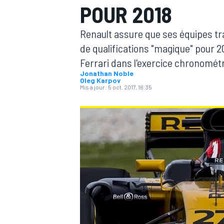
POUR 2018
Renault assure que ses équipes tr
de qualifications "magique" pour 20
Ferrari dans l'exercice chronomét
Jonathan Noble
MOTOGP
Oleg Karpov
Mis à jour:
5 oct. 2017, 16:35