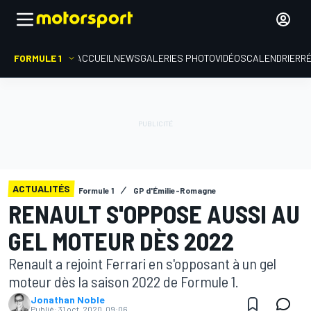
FORMULE 1
ACCUEIL
NEWS
GALERIES PHOTO
VIDÉOS
CALENDRIER
R
ACTUALITÉS
Formule 1
GP d'Émilie-Romagne
RENAULT S'OPPOSE AUSSI AU
GEL MOTEUR DÈS 2022
Renault a rejoint Ferrari en s'opposant à un gel
moteur dès la saison 2022 de Formule 1.
Jonathan Noble
Publié:
31 oct. 2020, 09:06