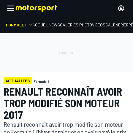
FORMULE 1
ACCUEIL
NEWS
GALERIES PHOTO
VIDÉOS
CALENDRIER
R
ACTUALITÉS
Formule 1
RENAULT RECONNAÎT AVOIR
TROP MODIFIÉ SON MOTEUR
2017
Renault reconnaît avoir trop modifié son moteur
de Formule 1 l'hiver dernier et en avoir payé le prix