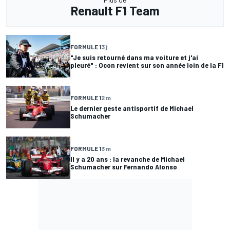
Renault F1 Team
FORMULE 1
3 j
"Je suis retourné dans ma voiture et j'ai
pleuré" : Ocon revient sur son année loin de la F1
FORMULE 1
2 m
Le dernier geste antisportif de Michael
Schumacher
FORMULE 1
3 m
Il y a 20 ans : la revanche de Michael
Schumacher sur Fernando Alonso