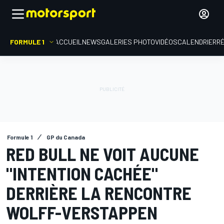
FORMULE 1
ACCUEIL
NEWS
GALERIES PHOTO
VIDÉOS
CALENDRIER
R
Formule 1
GP du Canada
RED BULL NE VOIT AUCUNE
"INTENTION CACHÉE"
DERRIÈRE LA RENCONTRE
WOLFF-VERSTAPPEN