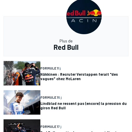
Plus de
Red Bull
FORMULE 1
1 j
Häkkinen : Recruter Verstappen ferait "des
vagues" chez McLaren
FORMULE 1
5 j
Lindblad ne ressent pas (encore) la pression du
giron Red Bull
FORMULE 1
7 j