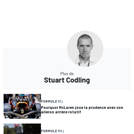
Plus de
Stuart Codling
FORMULE 1
3 j
Pourquoi McLaren joue la prudence avec son
aileron arrière rotatif
FORMULE 1
10 j