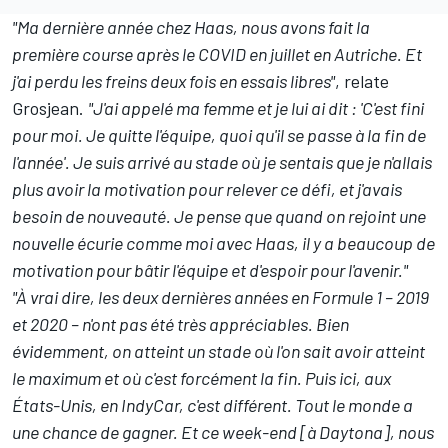
"Ma dernière année chez Haas, nous avons fait la
première course après le COVID en juillet en Autriche. Et
j'ai perdu les freins deux fois en essais libres"
, relate
Grosjean.
"J'ai appelé ma femme et je lui ai dit : 'C'est fini
pour moi. Je quitte l'équipe, quoi qu'il se passe à la fin de
l'année'. Je suis arrivé au stade où je sentais que je n'allais
plus avoir la motivation pour relever ce défi, et j'avais
besoin de nouveauté. Je pense que quand on rejoint une
nouvelle écurie comme moi avec Haas, il y a beaucoup de
motivation pour bâtir l'équipe et d'espoir pour l'avenir."
"À
vrai dire, les deux dernières années en Formule 1 – 2019
et 2020 – n'ont pas été très appréciables. Bien
évidemment, on atteint un stade où l'on sait avoir atteint
le maximum et où c'est forcément la fin. Puis ici, aux
É
tats-Unis, en IndyCar, c'est différent. Tout le monde a
une chance de gagner. Et ce week-end [à Daytona], nous