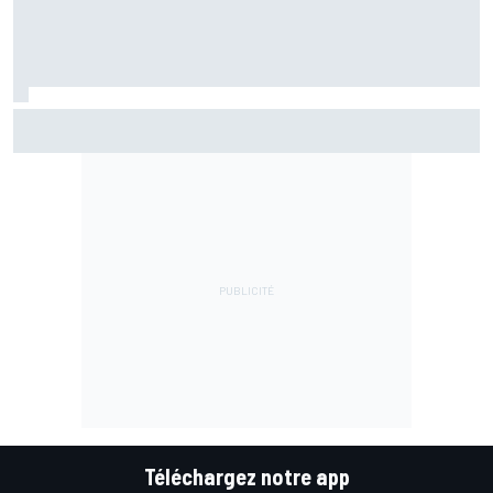
Marc Márquez assume enfin : "Le favori, c'est moi, non ?"
Téléchargez notre app