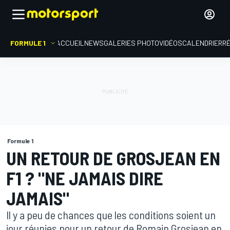
FORMULE 1
ACCUEIL
NEWS
GALERIES PHOTO
VIDÉOS
CALENDRIER
R
Formule 1
UN RETOUR DE GROSJEAN EN
F1 ? "NE JAMAIS DIRE
JAMAIS"
Il y a peu de chances que les conditions soient un
jour réunies pour un retour de Romain Grosjean en