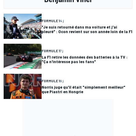
FORMULE 1
4 j
"Je suis retourné dans ma voiture et j'ai
pleuré" : Ocon revient sur son année loin de la F1
FORMULE 1
7 j
La F1 retire les données des batteries à la TV :
"Ça n'intéresse pas les fans"
FORMULE 1
9 j
Norris juge qu'il était "simplement meilleur"
que Piastri en Hongrie