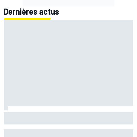
Dernières actus
Quartararo n'a jamais discuté de 2027 avec Yamaha :
"J'avais besoin d'air frais"