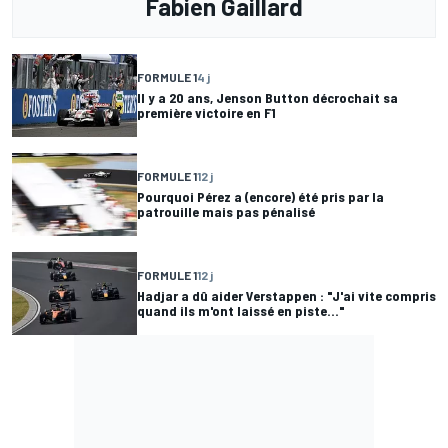
Fabien Gaillard
FORMULE 1
4 j
Il y a 20 ans, Jenson Button décrochait sa
première victoire en F1
FORMULE 1
12 j
Pourquoi Pérez a (encore) été pris par la
patrouille mais pas pénalisé
FORMULE 1
12 j
Hadjar a dû aider Verstappen : "J'ai vite compris
quand ils m'ont laissé en piste..."