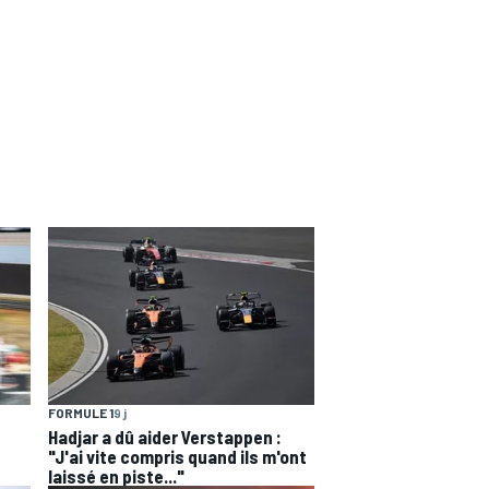
FORMULE 1
9 j
Hadjar a dû aider Verstappen :
"J'ai vite compris quand ils m'ont
laissé en piste..."