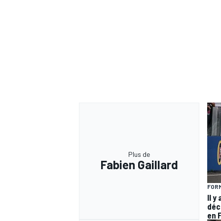
Plus de
Fabien Gaillard
FORM
Il y
déc
en 