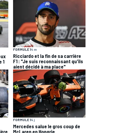
FORMULE 1
4 m
Ricciardo et la fin de sa carrière
eux
F1 : "Je suis reconnaissant qu'ils
e 1
aient décidé à ma place"
FORMULE 1
4 j
Mercedes salue le gros coup de
ière
McLaren en Hongrie