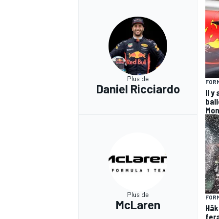
Plus de
FORM
Daniel Ricciardo
Il y
ball
Mon
Plus de
FORM
McLaren
Häk
fer