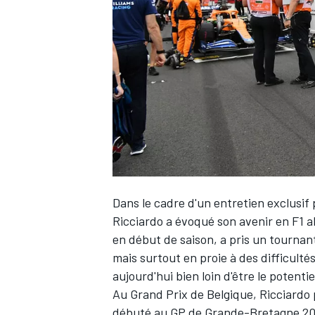
WRC
Dans le cadre d'
un entretien exclusif 
Ricciardo
a évoqué son avenir en F1 a
en début de saison, a pris un tourna
WEC
mais surtout en proie à des difficultés
aujourd'hui bien loin d'être le potent
Au Grand Prix de Belgique, Ricciardo p
débuté au GP de Grande-Bretagne 2011