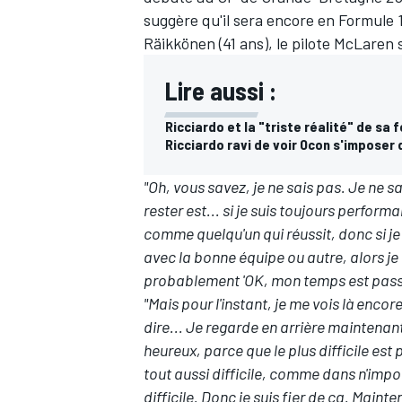
suggère qu'il sera encore en Formule 
Räikkönen (41 ans), le pilote McLaren
Lire aussi :
Ricciardo et la "triste réalité" de sa 
Ricciardo ravi de voir Ocon s'imposer
"Oh, vous savez, je ne sais pas. Je ne 
rester est... si je suis toujours perform
comme quelqu'un qui réussit, donc si 
avec la bonne équipe ou autre, alors je n
probablement 'OK, mon temps est passé,
"Mais pour l'instant, je me vois là enco
dire... Je regarde en arrière maintenan
heureux, parce que le plus difficile est 
tout aussi difficile, comme dans n'impor
difficile. Donc je suis fier de ça. Main