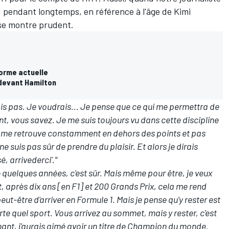
1 pendant longtemps, en référence à l'âge de Kimi
 se montre prudent.
forme actuelle
 devant Hamilton
sais pas. Je voudrais... Je pense que ce qui me permettra de
ant, vous savez. Je me suis toujours vu dans cette discipline
je me retrouve constamment en dehors des points et pas
e suis pas sûr de prendre du plaisir. Et alors je dirais
 arrivederci'."
re quelques années, c'est sûr. Mais même pour être, je veux
t, après dix ans [en F1] et 200 Grands Prix, cela me rend
peut-être d'arriver en Formule 1. Mais je pense qu'y rester est
te quel sport. Vous arrivez au sommet, mais y rester, c'est
tenant, j'aurais aimé avoir un titre de Champion du monde.