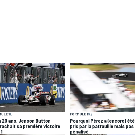
ULE 1
1 j
FORMULE 1
9 j
 a 20 ans, Jenson Button
Pourquoi Pérez a (encore) été
rochait sa première victoire
pris par la patrouille mais pas
F1
pénalisé