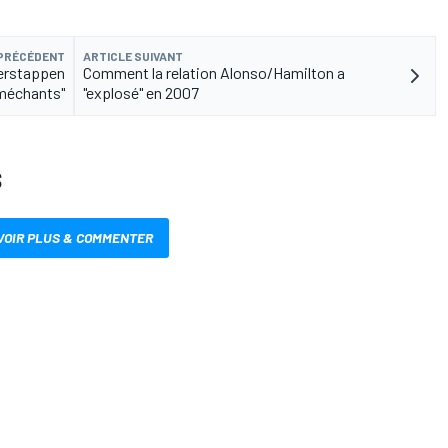
 PRÉCÉDENT
ARTICLE SUIVANT
Verstappen
Comment la relation Alonso/Hamilton a
 méchants"
"explosé" en 2007
S
VOIR PLUS & COMMENTER