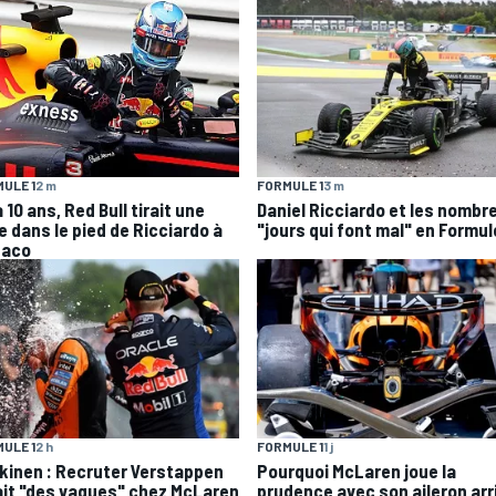
ULE 1
2 m
FORMULE 1
3 m
 a 10 ans, Red Bull tirait une
Daniel Ricciardo et les nombr
e dans le pied de Ricciardo à
"jours qui font mal" en Formul
aco
FORMULE 1
1 j
ULE 1
2 h
Pourquoi McLaren joue la
kinen : Recruter Verstappen
prudence avec son aileron arr
ait "des vagues" chez McLaren