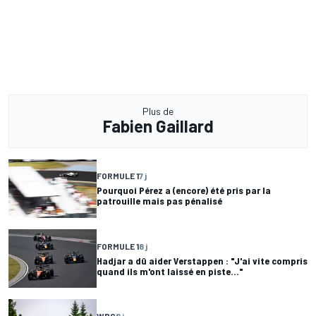
Plus de
Fabien Gaillard
FORMULE 1
7 j
Pourquoi Pérez a (encore) été pris par la
patrouille mais pas pénalisé
FORMULE 1
8 j
Hadjar a dû aider Verstappen : "J'ai vite compris
quand ils m'ont laissé en piste..."
WRC
8 j