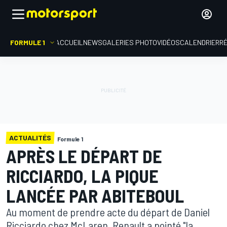
FORMULE 1
ACCUEIL
NEWS
GALERIES PHOTO
VIDÉOS
CALENDRIER
R
ACTUALITÉS
Formule 1
APRÈS LE DÉPART DE
RICCIARDO, LA PIQUE
LANCÉE PAR ABITEBOUL
Au moment de prendre acte du départ de Daniel
Ricciardo chez McLaren, Renault a pointé "la