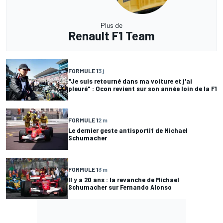
Plus de
Renault F1 Team
FORMULE 1
3 j
"Je suis retourné dans ma voiture et j'ai
pleuré" : Ocon revient sur son année loin de la F1
FORMULE 1
2 m
Le dernier geste antisportif de Michael
Schumacher
FORMULE 1
3 m
Il y a 20 ans : la revanche de Michael
Schumacher sur Fernando Alonso