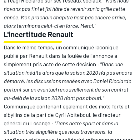
a réagi Ricciardo sur ses réseaux sociaux.
"Mais nous
n'avons pas fini et j'ai hâte de revenir sur la grille cette
année. Mon prochain chapitre n'est pas encore arrivé,
alors terminons celui-ci en force. Merci."
L'incertitude Renault
Dans le même temps, un communiqué laconique
publié par Renault dans la foulée de l'annonce a
simplement pris acte de cette décision :
"Dans une
situation inédite alors que la saison 2020 n’a pas encore
démarré, les discussions menées avec Daniel Ricciardo
portant sur un éventuel renouvellement de son contrat
au-delà de la saison 2020 n’ont pas abouti."
Communiqué contenant également des mots forts et
sibyllins de la part de Cyril Abiteboul, le directeur
général du Losange :
"Dans notre sport et dans la
situation très singulière que nous traversons, la
confiance réciproque, la solidarité et l’engagement sont