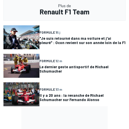
Plus de
Renault F1 Team
FORMULE 1
5 j
"Je suis retourné dans ma voiture et j'ai
pleuré" : Ocon revient sur son année loin de la F1
FORMULE 1
2 m
Le dernier geste antisportif de Michael
Schumacher
FORMULE 1
3 m
Il y a 20 ans : la revanche de Michael
Schumacher sur Fernando Alonso