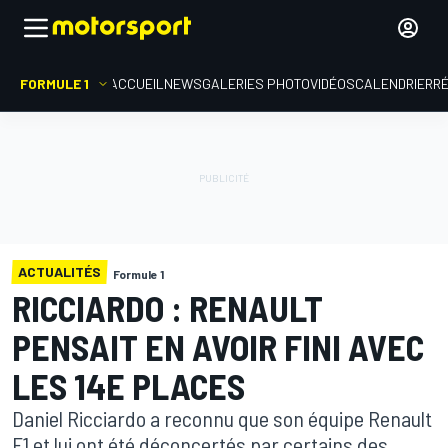
FORMULE 1
ACCUEIL
NEWS
GALERIES PHOTO
VIDÉOS
CALENDRIER
R
ACTUALITÉS
Formule 1
RICCIARDO : RENAULT
PENSAIT EN AVOIR FINI AVEC
LES 14E PLACES
Daniel Ricciardo a reconnu que son équipe Renault
F1 et lui ont été déconcertés par certains des