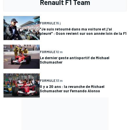
Renault F1 Team
FORMULE 1
5 j
"Je suis retourné dans ma voiture et j'ai
pleuré" : Ocon revient sur son année loin de la F1
FORMULE 1
2 m
Le dernier geste antisportif de Michael
Schumacher
FORMULE 1
3 m
Il y a 20 ans : la revanche de Michael
Schumacher sur Fernando Alonso