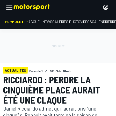
FORMULE 1
ACCUEIL
NEWS
GALERIES PHOTO
VIDÉOS
CALENDRIER
R
ACTUALITÉS
Formule 1
GP d'Abu Dhabi
RICCIARDO : PERDRE LA
CINQUIÈME PLACE AURAIT
ÉTÉ UNE CLAQUE
Daniel Ricciardo admet qu'il aurait pris "une
claque" si Renault avait terminé la saison de