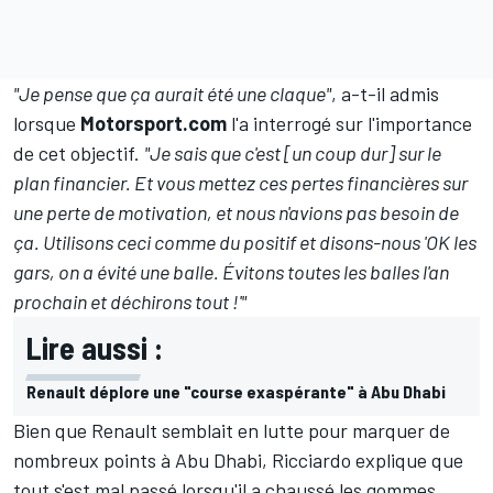
"Je pense que ça aurait été une claque"
, a-t-il admis
lorsque
Motorsport.com
l'a interrogé sur l'importance
de cet objectif.
"Je sais que c'est [un coup dur] sur le
plan financier. Et vous mettez ces pertes financières sur
une perte de motivation, et nous n'avions pas besoin de
ça. Utilisons ceci comme du positif et disons-nous 'OK les
gars, on a évité une balle. Évitons toutes les balles l'an
prochain et déchirons tout !'"
Lire aussi :
Renault déplore une "course exaspérante" à Abu Dhabi
Bien que Renault semblait en lutte pour marquer de
nombreux points à Abu Dhabi, Ricciardo explique que
tout s'est mal passé lorsqu'il a chaussé les gommes