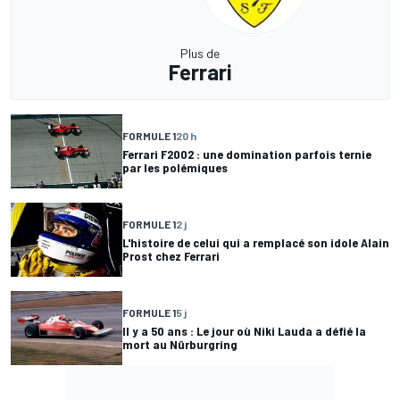
Plus de
Ferrari
FORMULE 1
20 h
Ferrari F2002 : une domination parfois ternie
par les polémiques
FORMULE 1
2 j
L'histoire de celui qui a remplacé son idole Alain
Prost chez Ferrari
FORMULE 1
5 j
Il y a 50 ans : Le jour où Niki Lauda a défié la
mort au Nürburgring