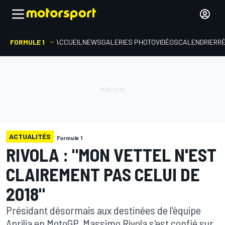
FORMULE 1
ACCUEIL
NEWS
GALERIES PHOTO
VIDÉOS
CALENDRIER
R
ACTUALITÉS
Formule 1
RIVOLA : "MON VETTEL N'EST
CLAIREMENT PAS CELUI DE
2018"
Présidant désormais aux destinées de l'équipe
Aprilia en MotoGP, Massimo Rivola s'est confié sur