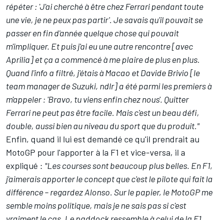
répéter : 'J'ai cherché à être chez Ferrari pendant toute
une vie, je ne peux pas partir'. Je savais qu'il pouvait se
passer en fin d'année quelque chose qui pouvait
m'impliquer. Et puis j'ai eu une autre rencontre [avec
Aprilia] et ça a commencé à me plaire de plus en plus.
Quand l'info a filtré, j'étais à Macao et Davide Brivio [le
team manager de Suzuki, ndlr] a été parmi les premiers à
m'appeler : 'Bravo, tu viens enfin chez nous'. Quitter
Ferrari ne peut pas être facile. Mais c'est un beau défi,
double, aussi bien au niveau du sport que du produit."
Enfin, quand il lui est demandé ce qu'il prendrait au
MotoGP pour l'apporter à la F1 et vice-versa, il a
expliqué :
"Les courses sont beaucoup plus belles. En F1,
j'aimerais apporter le concept que c'est le pilote qui fait la
différence – regardez Alonso. Sur le papier, le MotoGP me
semble moins politique, mais je ne sais pas si c'est
vraiment le cas. Le paddock ressemble à celui de la F1