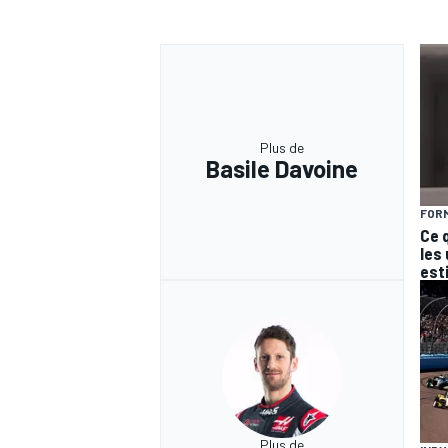
Plus de
Basile Davoine
FORM
Ce 
les
est
Plus de