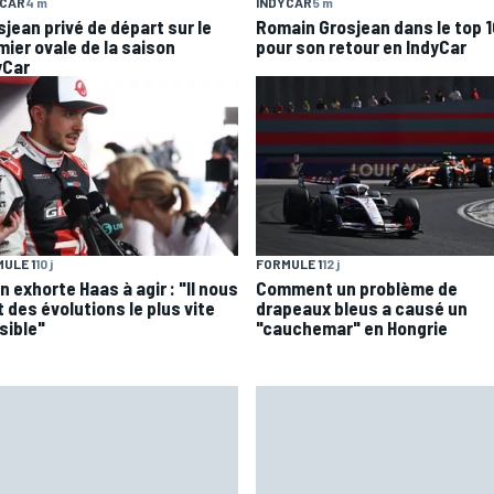
YCAR
4 m
INDYCAR
5 m
sjean privé de départ sur le
Romain Grosjean dans le top 1
mier ovale de la saison
pour son retour en IndyCar
yCar
ULE 1
10 j
FORMULE 1
12 j
 exhorte Haas à agir : "Il nous
Comment un problème de
 des évolutions le plus vite
drapeaux bleus a causé un
sible"
"cauchemar" en Hongrie