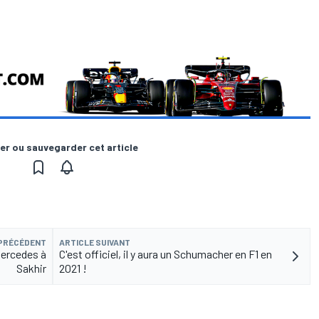
er ou sauvegarder cet article
 PRÉCÉDENT
ARTICLE SUIVANT
Mercedes à
C'est officiel, il y aura un Schumacher en F1 en
Sakhir
2021 !