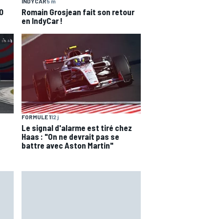
INDYCAR
5 m
0
Romain Grosjean fait son retour
en IndyCar !
FORMULE 1
12 j
Le signal d'alarme est tiré chez
Haas : "On ne devrait pas se
battre avec Aston Martin"