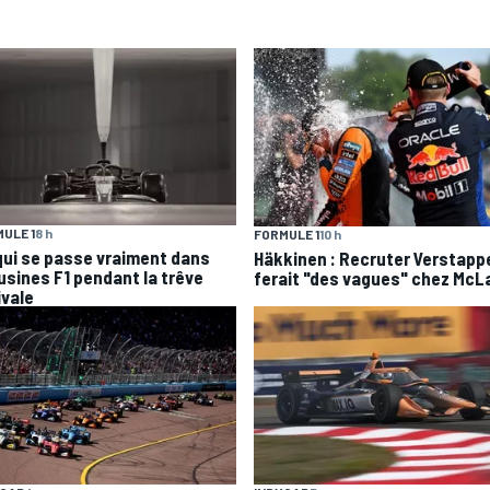
ULE 1
8 h
FORMULE 1
10 h
qui se passe vraiment dans
Häkkinen : Recruter Verstapp
 usines F1 pendant la trêve
ferait "des vagues" chez McL
ivale