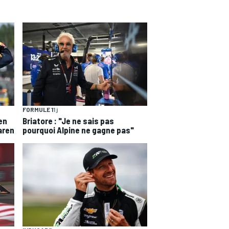
FORMULE 1
1 j
en
Briatore : "Je ne sais pas
aren
pourquoi Alpine ne gagne pas"