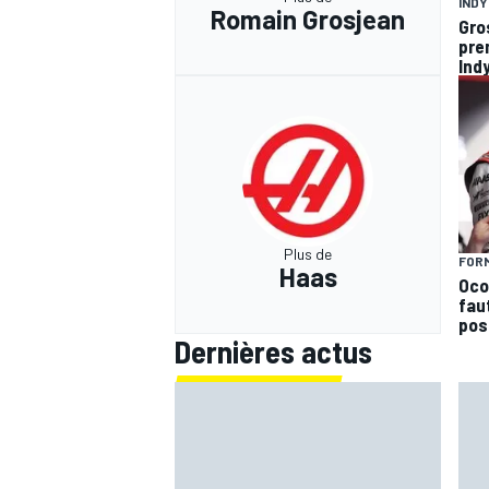
IND
Romain Grosjean
Gro
pre
Ind
Plus de
FORM
Haas
Ocon
faut
pos
Dernières actus